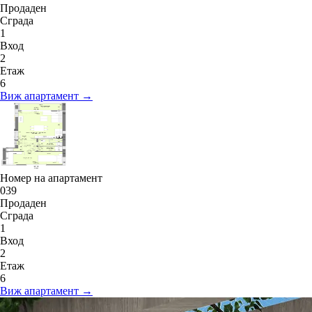
Продаден
Сграда
1
Вход
2
Етаж
6
Виж апартамент →
Номер на апартамент
039
Продаден
Сграда
1
Вход
2
Етаж
6
Виж апартамент →