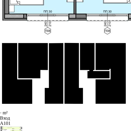
·
m²
Вход
A101