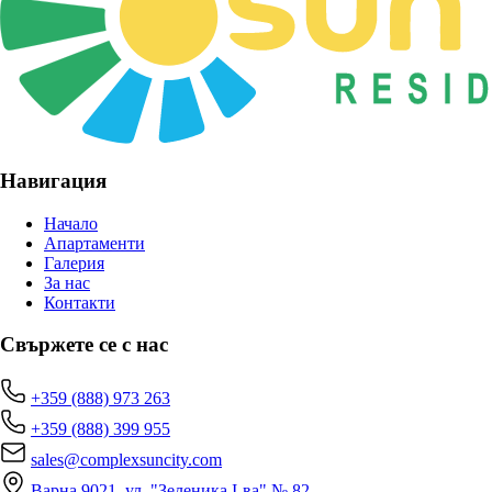
Навигация
Начало
Апартаменти
Галерия
За нас
Контакти
Свържете се с нас
+359 (888) 973 263
+359 (888) 399 955
sales@complexsuncity.com
Варна 9021, ул. "Зеленика I-ва" № 82