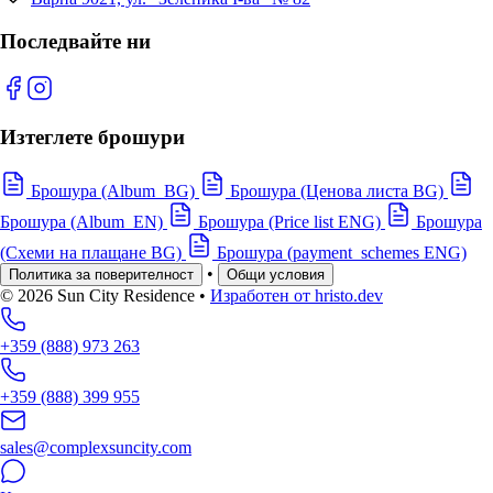
Последвайте ни
Изтеглете брошури
Брошура (Album_BG)
Брошура (Ценова листа BG)
Брошура (Album_EN)
Брошура (Price list ENG)
Брошура
(Схеми на плащане BG)
Брошура (payment_schemes ENG)
•
Политика за поверителност
Общи условия
© 2026 Sun City Residence
•
Изработен от hristo.dev
+359 (888) 973 263
+359 (888) 399 955
sales@complexsuncity.com