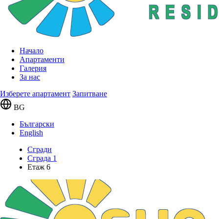
Начало
Апартаменти
Галерия
За нас
Изберете апартамент
Запитване
BG
Български
English
Сгради
Сграда 1
Етаж 6