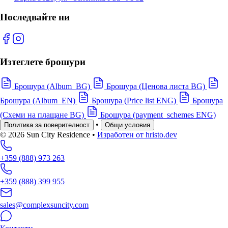
Последвайте ни
Изтеглете брошури
Брошура (Album_BG)
Брошура (Ценова листа BG)
Брошура (Album_EN)
Брошура (Price list ENG)
Брошура
(Схеми на плащане BG)
Брошура (payment_schemes ENG)
•
Политика за поверителност
Общи условия
© 2026 Sun City Residence
•
Изработен от hristo.dev
+359 (888) 973 263
+359 (888) 399 955
sales@complexsuncity.com