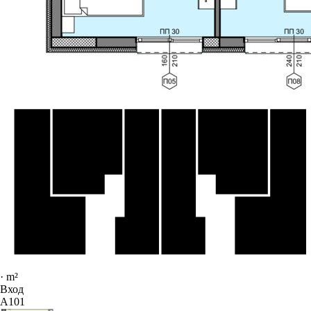
·
m²
Вход
A101