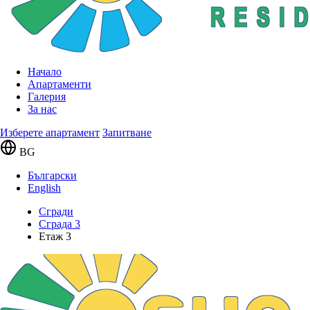
Начало
Апартаменти
Галерия
За нас
Изберете апартамент
Запитване
BG
Български
English
Сгради
Сграда 3
Етаж 3