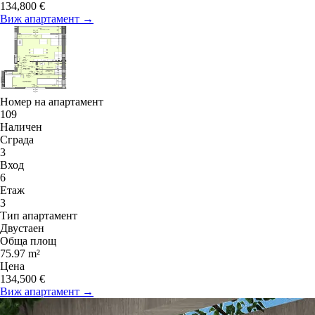
134,800 €
Виж апартамент →
Номер на апартамент
109
Наличен
Сграда
3
Вход
6
Етаж
3
Тип апартамент
Двустаен
Обща площ
75.97 m²
Цена
134,500 €
Виж апартамент →