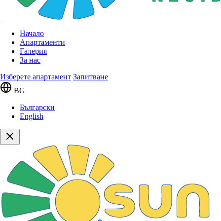
Начало
Апартаменти
Галерия
За нас
Изберете апартамент
Запитване
BG
Български
English
Сгради
Сграда 3
Етаж 5
095