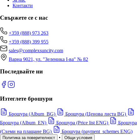
Контакти
Свържете се с нас
+359 (888) 973 263
+359 (888) 399 955
sales@complexsuncity.com
Варна 9021, ул. "Зеленика I-ва" № 82
Последвайте ни
Изтеглете брошури
Брошура (Album_BG)
Брошура (Ценова листа BG)
Брошура (Album_EN)
Брошура (Price list ENG)
Брошура
(Схеми на плащане BG)
Брошура (payment_schemes ENG)
•
Политика за поверителност
Общи условия