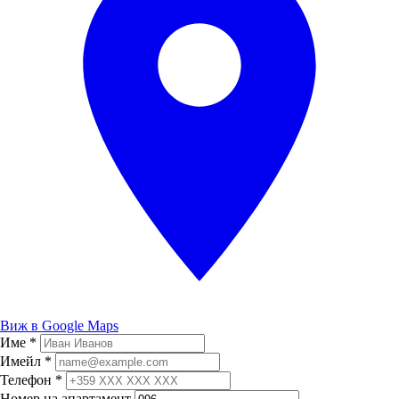
Виж в Google Maps
Име
*
Имейл
*
Телефон
*
Номер на апартамент