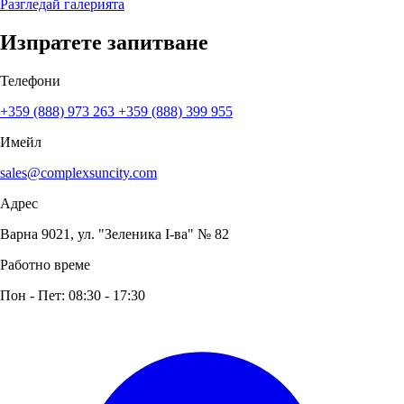
Разгледай галерията
Изпратете запитване
Телефони
+359 (888) 973 263
+359 (888) 399 955
Имейл
sales@complexsuncity.com
Адрес
Варна 9021, ул. "Зеленика I-ва" № 82
Работно време
Пон - Пет: 08:30 - 17:30