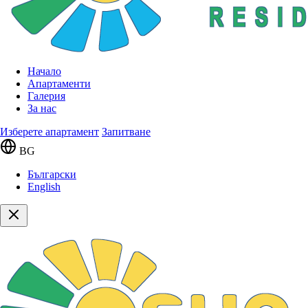
Начало
Апартаменти
Галерия
За нас
Изберете апартамент
Запитване
BG
Български
English
Сгради
Сграда 3
Етаж 5
096