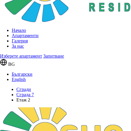
Начало
Апартаменти
Галерия
За нас
Изберете апартамент
Запитване
BG
Български
English
Сгради
Сграда 7
Етаж 2