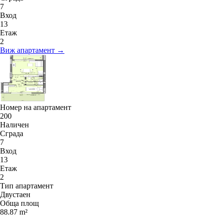
7
Вход
13
Етаж
2
Виж апартамент →
Номер на апартамент
200
Наличен
Сграда
7
Вход
13
Етаж
2
Тип апартамент
Двустаен
Обща площ
88.87 m²