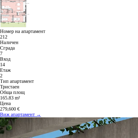
Номер на апартамент
212
Наличен
Сграда
7
Вход
14
Етаж
2
Тип апартамент
Тристаен
Обща площ
165.83 m²
Цена
279,600 €
Виж апартамент →