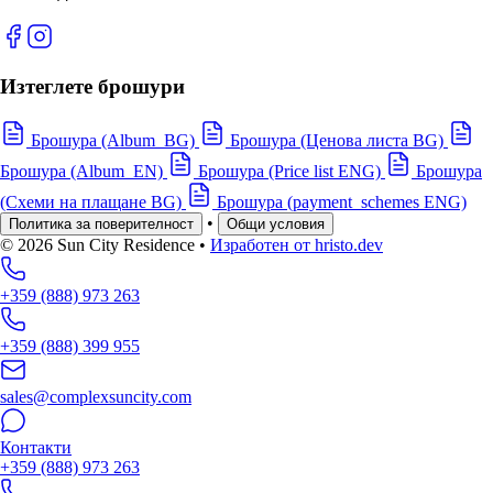
Изтеглете брошури
Брошура (Album_BG)
Брошура (Ценова листа BG)
Брошура (Album_EN)
Брошура (Price list ENG)
Брошура
(Схеми на плащане BG)
Брошура (payment_schemes ENG)
•
Политика за поверителност
Общи условия
© 2026 Sun City Residence
•
Изработен от hristo.dev
+359 (888) 973 263
+359 (888) 399 955
sales@complexsuncity.com
Контакти
+359 (888) 973 263