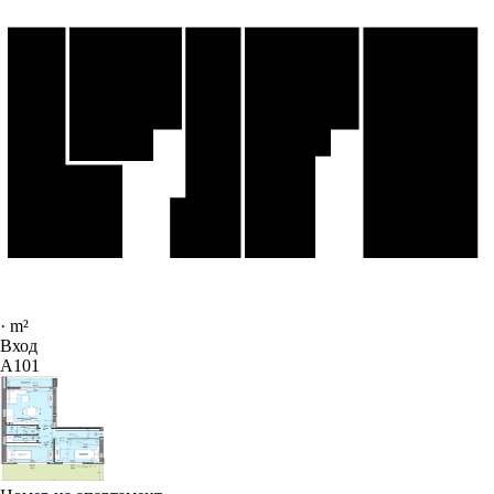
·
m²
Вход
A101