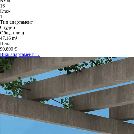
Вход
16
Етаж
1
Тип апартамент
Студио
Обща площ
47.16 m²
Цена
90,800 €
Виж апартамент →