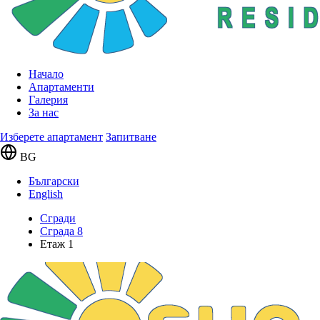
Начало
Апартаменти
Галерия
За нас
Изберете апартамент
Запитване
BG
Български
English
Сгради
Сграда 8
Етаж 1