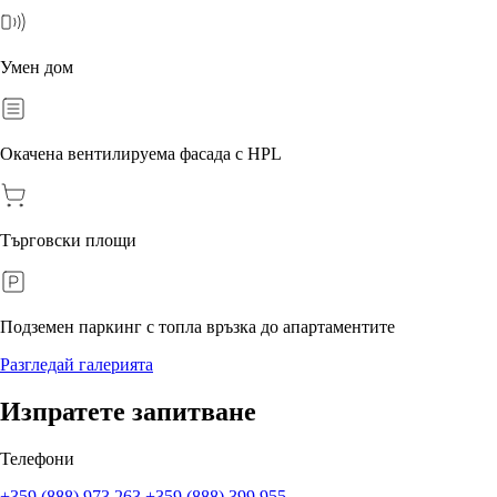
Умен дом
Окачена вентилируема фасада с HPL
Търговски площи
Подземен паркинг с топла връзка до апартаментите
Разгледай галерията
Изпратете запитване
Телефони
+359 (888) 973 263
+359 (888) 399 955