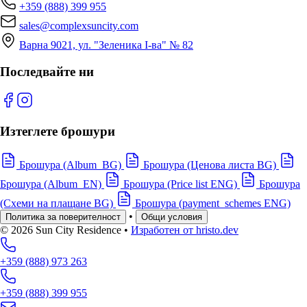
+359 (888) 399 955
sales@complexsuncity.com
Варна 9021, ул. "Зеленика I-ва" № 82
Последвайте ни
Изтеглете брошури
Брошура (Album_BG)
Брошура (Ценова листа BG)
Брошура (Album_EN)
Брошура (Price list ENG)
Брошура
(Схеми на плащане BG)
Брошура (payment_schemes ENG)
•
Политика за поверителност
Общи условия
© 2026 Sun City Residence
•
Изработен от hristo.dev
+359 (888) 973 263
+359 (888) 399 955