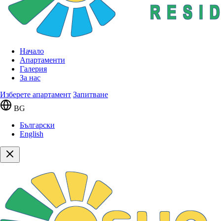
Начало
Апартаменти
Галерия
За нас
Изберете апартамент
Запитване
BG
Български
English
Сгради
Сграда 8
Етаж 2
226