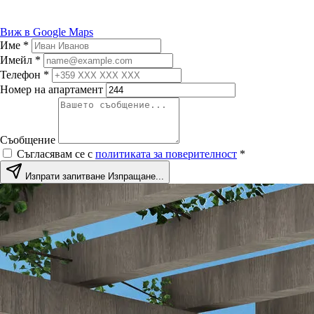
Виж в Google Maps
Име
*
Имейл
*
Телефон
*
Номер на апартамент
Съобщение
Съгласявам се с
политиката за поверителност
*
Изпрати запитване
Изпращане...