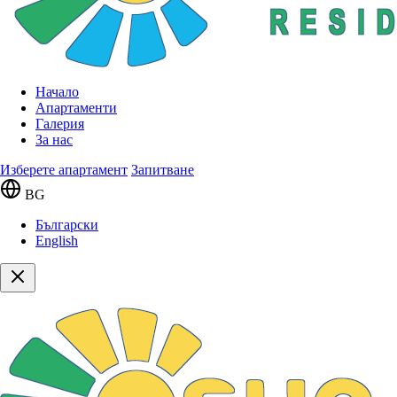
Начало
Апартаменти
Галерия
За нас
Изберете апартамент
Запитване
BG
Български
English
Сгради
Сграда 8
Етаж 2
244