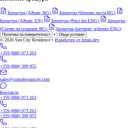
Брошура (Album_BG)
Брошура (Ценова листа BG)
Брошура (Album_EN)
Брошура (Price list ENG)
Брошура
(Схеми на плащане BG)
Брошура (payment_schemes ENG)
•
Политика за поверителност
Общи условия
© 2026 Sun City Residence
•
Изработен от hristo.dev
+359 (888) 973 263
+359 (888) 399 955
sales@complexsuncity.com
Контакти
+359 (888) 973 263
+359 (888) 973 263
+359 (888) 399 955