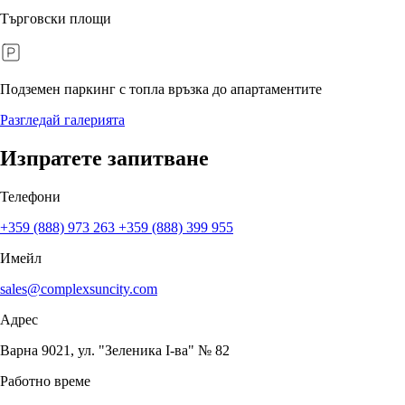
Търговски площи
Подземен паркинг с топла връзка до апартаментите
Разгледай галерията
Изпратете запитване
Телефони
+359 (888) 973 263
+359 (888) 399 955
Имейл
sales@complexsuncity.com
Адрес
Варна 9021, ул. "Зеленика I-ва" № 82
Работно време