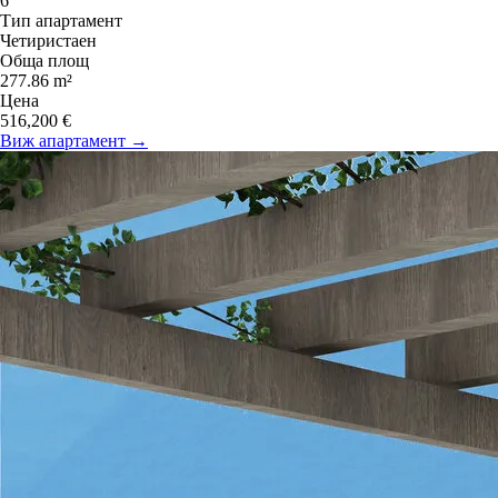
6
Тип апартамент
Четиристаен
Обща площ
277.86 m²
Цена
516,200 €
Виж апартамент →