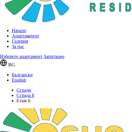
Начало
Апартаменти
Галерия
За нас
Изберете апартамент
Запитване
BG
Български
English
Сгради
Сграда 8
Етаж 6