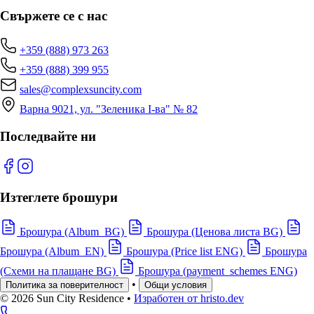
Свържете се с нас
+359 (888) 973 263
+359 (888) 399 955
sales@complexsuncity.com
Варна 9021, ул. "Зеленика I-ва" № 82
Последвайте ни
Изтеглете брошури
Брошура (Album_BG)
Брошура (Ценова листа BG)
Брошура (Album_EN)
Брошура (Price list ENG)
Брошура
(Схеми на плащане BG)
Брошура (payment_schemes ENG)
•
Политика за поверителност
Общи условия
© 2026 Sun City Residence
•
Изработен от hristo.dev