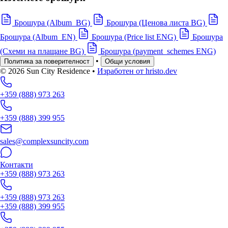
Брошура (Album_BG)
Брошура (Ценова листа BG)
Брошура (Album_EN)
Брошура (Price list ENG)
Брошура
(Схеми на плащане BG)
Брошура (payment_schemes ENG)
•
Политика за поверителност
Общи условия
© 2026 Sun City Residence
•
Изработен от hristo.dev
+359 (888) 973 263
+359 (888) 399 955
sales@complexsuncity.com
Контакти
+359 (888) 973 263
+359 (888) 973 263
+359 (888) 399 955