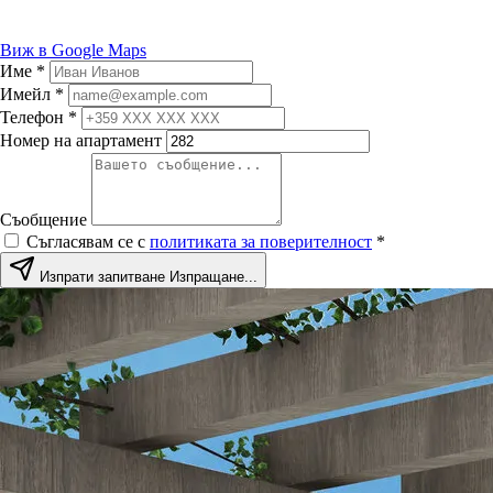
Виж в Google Maps
Име
*
Имейл
*
Телефон
*
Номер на апартамент
Съобщение
Съгласявам се с
политиката за поверителност
*
Изпрати запитване
Изпращане...