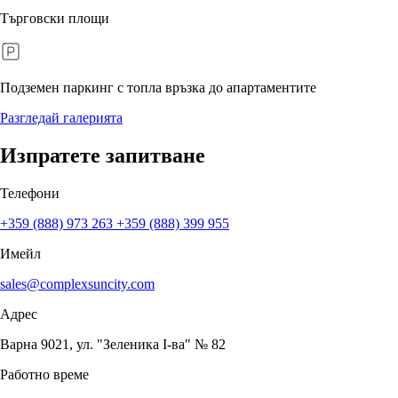
Търговски площи
Подземен паркинг с топла връзка до апартаментите
Разгледай галерията
Изпратете запитване
Телефони
+359 (888) 973 263
+359 (888) 399 955
Имейл
sales@complexsuncity.com
Адрес
Варна 9021, ул. "Зеленика I-ва" № 82
Работно време