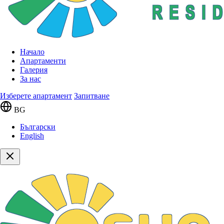
Начало
Апартаменти
Галерия
За нас
Изберете апартамент
Запитване
BG
Български
English
Сгради
Сграда 9
Етаж 3
282