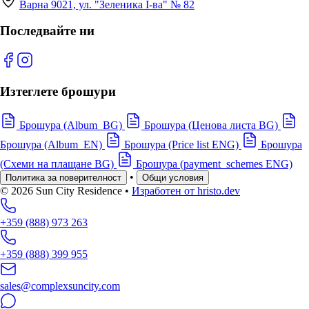
Варна 9021, ул. "Зеленика I-ва" № 82
Последвайте ни
Изтеглете брошури
Брошура (Album_BG)
Брошура (Ценова листа BG)
Брошура (Album_EN)
Брошура (Price list ENG)
Брошура
(Схеми на плащане BG)
Брошура (payment_schemes ENG)
•
Политика за поверителност
Общи условия
© 2026 Sun City Residence
•
Изработен от hristo.dev
+359 (888) 973 263
+359 (888) 399 955
sales@complexsuncity.com