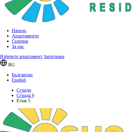
Начало
Апартаменти
Галерия
За нас
Изберете апартамент
Запитване
BG
Български
English
Сгради
Сграда 9
Етаж 5