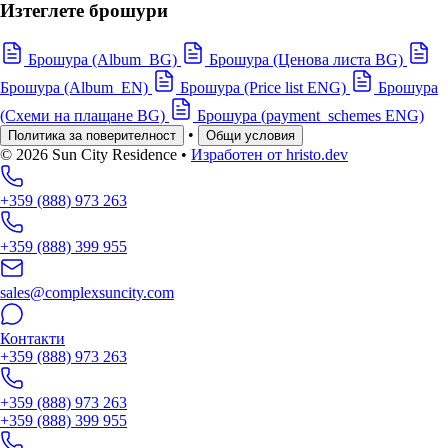
Изтеглете брошури
Брошура (Album_BG)
Брошура (Ценова листа BG)
Брошура (Album_EN)
Брошура (Price list ENG)
Брошура
(Схеми на плащане BG)
Брошура (payment_schemes ENG)
•
Политика за поверителност
Общи условия
© 2026 Sun City Residence
•
Изработен от hristo.dev
+359 (888) 973 263
+359 (888) 399 955
sales@complexsuncity.com
Контакти
+359 (888) 973 263
+359 (888) 973 263
+359 (888) 399 955